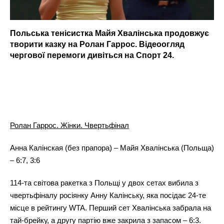
Польська тенісистка Майя Хвалінська продовжує
творити казку на Ролан Гаррос. Відеоогляд
чергової перемоги дивіться на Спорт 24.
Ролан Гаррос. Жінки. Чвертьфінал
Анна Калінская (без прапора) – Майя Хвалінська (Польща)
– 6:7, 3:6
114-та світова ракетка з Польщі у двох сетах вибила з
чвертьфіналу росіянку Анну Калінську, яка посідає 24-те
місце в рейтингу WTA. Перший сет Хвалінська забрала на
тай-брейку, а другу партію вже закрила з запасом – 6:3.