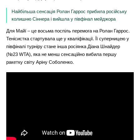
Найбільша сенсація Ролан Гаррос прибила російську
колишню Сіннера і вийшла у півфінал мейджора
Для Майї – це восьма поспіль перемога на Ролан Гаррос.
Тенісистка стартувала ще у кваліфікації. Її суперницею у
півфіналі турніру стане інша росіянка Діана Шнайдер
(№23 WTA), яка не менш сенсаційно вибила першу
ракетку світу Аріну Соболенко.