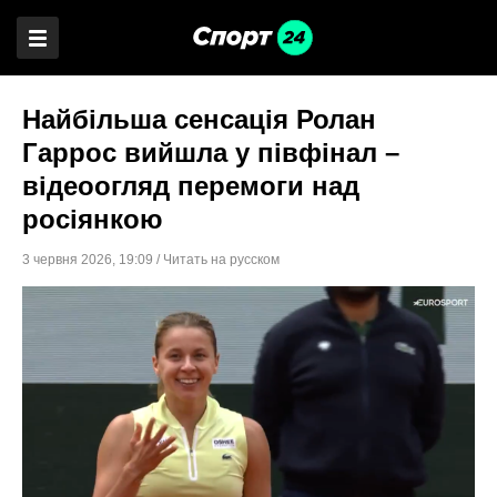
Найбільша сенсація Ролан
Гаррос вийшла у півфінал –
відеоогляд перемоги над
росіянкою
3 червня 2026
,
19:09
/
Читать на русском