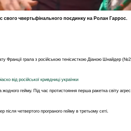
ас свого чвертьфінального поєдинку на Ролан Гаррос.
онату Франції грала з російською тенісисткою Діаною Шнайдер (
аско від російської кривдниці українки
ла жодного гейму. Під час протистояння перша ракетка світу агр
енер після четвертого програного гейму в третьому сеті.