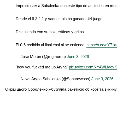
Impropio ver a Sabalenka con este tipo de actitudes en med
Desde el 6-3 4-1 y saque solo ha ganado UN juego.
Discutiendo con su box, críticas y gritos.
El 0-6 recibido al final casi ni se entiende.
https://t.co/oY71
— José Morón (@jmgmoron)
June 3, 2026
"how you fucked me up Aryna"
pic.twitter.com/xYAWLIaovK
— News Aryna Sabalenka (@Sabanewsss)
June 3, 2026
Окрім цього Соболенко жбурляла ракеткою об корт та викинул