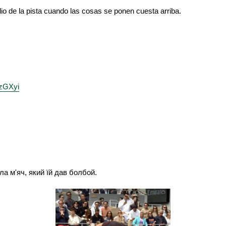
io de la pista cuando las cosas se ponen cuesta arriba.
azGXyi
а м'яч, який їй дав болбой.