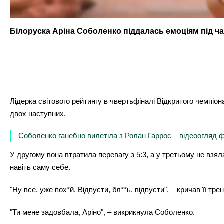
Білоруска Аріна Соболенко піддалась емоціям під ч
Лідерка світового рейтингу в чвертьфіналі Відкритого чемпі
двох наступних.
Соболенко ганебно вилетіла з Ролан Гаррос – відеоогляд фі
У другому вона втратила перевагу з 5:3, а у третьому не взя
навіть саму себе.
"Ну все, уже пох*й. Відпусти, бл**ь, відпусти", – кричав її тр
"Ти мене задовбала, Аріно", – викрикнула Соболенко.