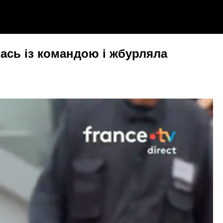
лась із командою і жбурляла