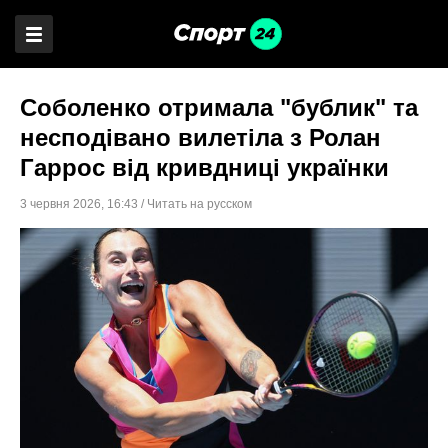
Соболенко отримала "бублик" та
несподівано вилетіла з Ролан
Гаррос від кривдниці українки
3 червня 2026
,
16:43
/
Читать на русском