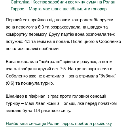
Світоліна і Костюк заробили космічну суму на Ролан
Гаррос – Марта має шанс ще збільшити гонорар
Перший сет пройшов під повним контролем білоруски –
вона перемогла 6:3 та розраховувала на швидку та
комфортну перемогу. Другу партію вона розпочала теж
потужно: 4:1 та гейм на її подачі. Після цього в Соболенко
почалися великі проблеми.
Вона дозволила "нейтралці" зрівняти рахунок, а потім
взагалі забрати другий сет 7:5. На третю партію сил в
Соболенко вже не вистачило – вона отримала "бублик"
(0:6) та покинула турнір.
Шнайдер в півфіналі зіграє проти головної сенсації
турніру – Майї Хвалінські з Польщі, яка перед початком
змагань була 114 ракеткою світу.
Найбільша сенсація Ролан Гаррос прибила російську