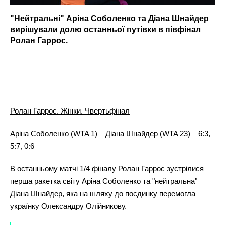
"Нейтральні" Аріна Соболенко та Діана Шнайдер
вирішували долю останньої путівки в півфінал
Ролан Гаррос.
Ролан Гаррос. Жінки. Чвертьфінал
Аріна Соболенко (WTA 1) – Діана Шнайдер (WTA 23) – 6:3,
5:7, 0:6
В останньому матчі 1/4 фіналу Ролан Гаррос зустрілися
перша ракетка світу Аріна Соболенко та "нейтральна"
Діана Шнайдер, яка на шляху до поєдинку перемогла
українку Олександру Олійникову.