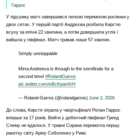
Гаррос
У підсумку матч завершився легкою перемогою росіянки у
двох сетах. У першій партії Андрєєва розбила Кирстю
всуху за епічні 22 хвилини, а потім довершила успіх і
вийшла у півфінал. Матч тривав лише 57 хвилин.
Simply unstoppable
Mirra Andreeva is through to the semifinals for a
second time!
#RolandGarros
pic.twitter.com/wBcKpanXrH
— Roland-Garros (@rolandgarros)
June 2, 2026
До слова, Кирстя зіграла у чвертьфіналі Ролан Гаррос
вперше за 17 років. Вийти у дебютний півфінал Гренд
Слему не вдалося. У травні Сорана перемогла першу
ракетку світу Аріну Соболенко у Римі.