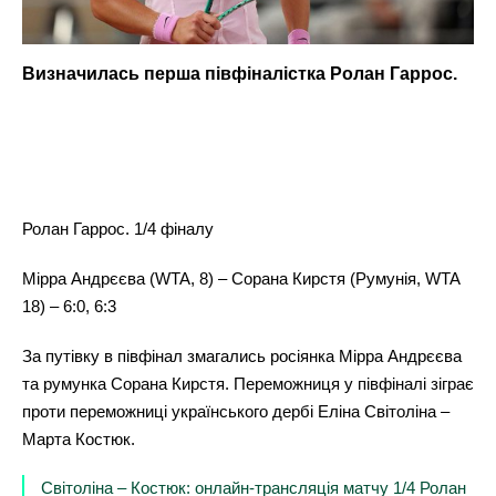
Визначилась перша півфіналістка Ролан Гаррос.
Ролан Гаррос. 1/4 фіналу
Мірра Андрєєва (WTA, 8) – Сорана Кирстя (Румунія, WTA
18) – 6:0, 6:3
За путівку в півфінал змагались росіянка Мірра Андрєєва
та румунка Сорана Кирстя. Переможниця у півфіналі зіграє
проти переможниці українського дербі Еліна Світоліна –
Марта Костюк.
Світоліна – Костюк: онлайн-трансляція матчу 1/4 Ролан