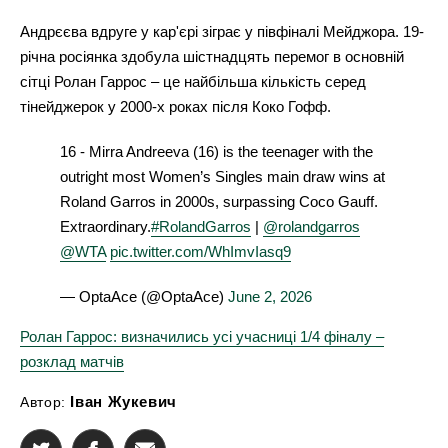
Андрєєва вдруге у кар'єрі зіграє у півфіналі Мейджора. 19-
річна росіянка здобула шістнадцять перемог в основній
сітці Ролан Гаррос – це найбільша кількість серед
тінейджерок у 2000-х роках після Коко Гофф.
16 - Mirra Andreeva (16) is the teenager with the
outright most Women’s Singles main draw wins at
Roland Garros in 2000s, surpassing Coco Gauff.
Extraordinary.
#RolandGarros
|
@rolandgarros
@WTA
pic.twitter.com/WhImvIasq9
— OptaAce (@OptaAce)
June 2, 2026
Ролан Гаррос: визначились усі учасниці 1/4 фіналу –
розклад матчів
Іван Жукевич
Автор: