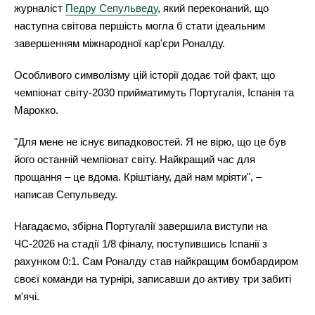
журналіст
Педру Сепульведу
, який переконаний, що
наступна світова першість могла б стати ідеальним
завершенням міжнародної кар'єри Роналду.
Особливого символізму цій історії додає той факт, що
чемпіонат світу-2030 прийматимуть Португалія, Іспанія та
Марокко.
"Для мене не існує випадковостей. Я не вірю, що це був
його останній чемпіонат світу. Найкращий час для
прощання – це вдома. Кріштіану, дай нам мріяти", –
написав Сепульведу.
Нагадаємо, збірна Португалії завершила виступи на
ЧС-2026 на стадії 1/8 фіналу, поступившись Іспанії з
рахунком 0:1. Сам Роналду став найкращим бомбардиром
своєї команди на турнірі, записавши до активу три забиті
м'ячі.