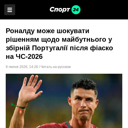
Роналду може шокувати
рішенням щодо майбутнього у
збірній Португалії після фіаско
на ЧС-2026
9 липня 2026
,
14:26
/
Читать на русском