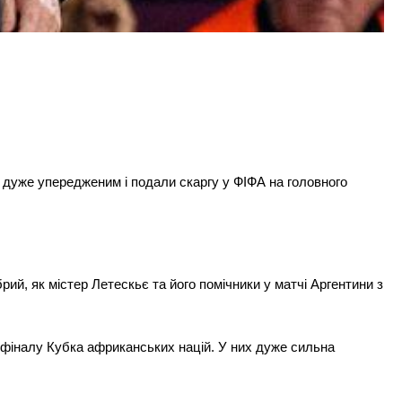
 дуже упередженим і подали скаргу у ФІФА на головного
ий, як містер Летескьє та його помічники у матчі Аргентини з
 фіналу Кубка африканських націй. У них дуже сильна