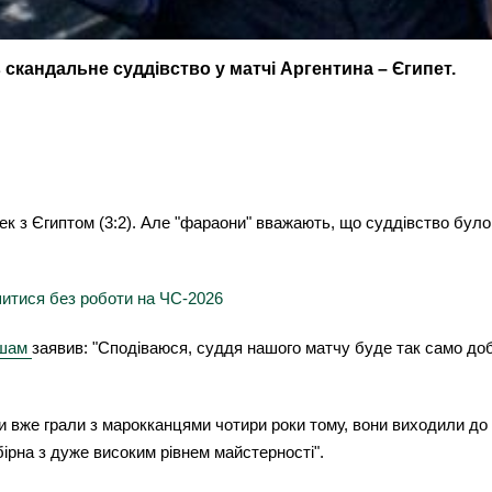
 скандальне суддівство у матчі Аргентина – Єгипет.
к з Єгиптом (3:2). Але "фараони" вважають, що суддівство було
шитися без роботи на ЧС-2026
ешам
заявив: "Сподіваюся, суддя нашого матчу буде так само добр
и вже грали з марокканцями чотири роки тому, вони виходили до
бірна з дуже високим рівнем майстерності".