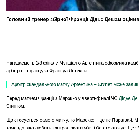
Головний тренер збірної Франції Дідьє Дешам оцінив
Нагадаємо, в 1/8 фіналу Мундіалю Аргентина оформила камбе
арбітра – француза Франсуа Летексьє.
Арбітр скандального матчу Аргентина – Єгипет може зали
Перед матчем Франції з Марокко у чвертьфіналі ЧС
Дідьє Д
Єгиптом.
Що стосується самого матчу, то Марокко – це не Парагвай. М
команда, яка любить контролювати м’яч і багато атакує. Це з