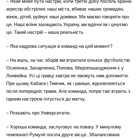
– Який може бути настрій, коли третю добу поспіль країна-
агресор обстрілює наші міста, вбиває наших громадян,
жінок, дітей, руйнує наші домівки. Ми маємо говорити про
це. Наші воїни захищають Україну, ми вдячні їм і цінуємо
це. Такий настрій – наша реальність
– Яка кадрова ситуація в команді на цей момент?
– На жаль, за час зборів ми втратили кількох футболістів:
Осипенка, Захарченка, Попова. Мікропошкодження є у
Лонвейка. Усі ці гравці завтра не зможуть нам допомогти.
При цьому Кабаєв і Тимчик, як і раніше, відновлюються
після попередніх травм. Але команда, попри такі втрати, з
гарним настроєм готується до матчу.
– Розкажіть про Університатю.
– Хороша команда, заслуговує на повагу. У минулому
чемпіонаті Румунії посіла друге місце. Збалансована