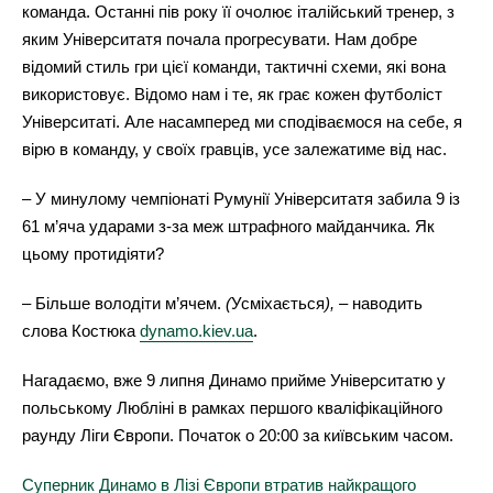
команда. Останні пів року її очолює італійський тренер, з
яким Університатя почала прогресувати. Нам добре
відомий стиль гри цієї команди, тактичні схеми, які вона
використовує. Відомо нам і те, як грає кожен футболіст
Університаті. Але насамперед ми сподіваємося на себе, я
вірю в команду, у своїх гравців, усе залежатиме від нас.
– У минулому чемпіонаті Румунії Університатя забила 9 із
61 м’яча ударами з-за меж штрафного майданчика. Як
цьому протидіяти?
– Більше володіти м’ячем.
(
Усміхається
),
– наводить
слова Костюка
dynamo.kiev.ua
.
Нагадаємо, вже 9 липня Динамо прийме Університатю у
польському Любліні в рамках першого кваліфікаційного
раунду Ліги Європи. Початок о 20:00 за київським часом.
Суперник Динамо в Лізі Європи втратив найкращого