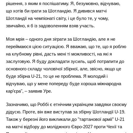
рішення, з яким я поспішатиму. Я, безумовно, відчуваю,
що хотів би грати за Шотландію. Я дивився матчі
Шотландії на чемпіонаті світу, і це було те, у чому,
звичайно, я б із задоволенням взяв участь.
Моя мрія – одного дня зіграти за Шотландію, але я не
переймаюся цією ситуацією. Я вважаю, що те, що я роблю
на клубному рівні, дасть мені ті можливості, на які я
заслуговую. Я буду докладати зусиль, щоб потрапити до
основного складу чоловічої збірної, але, звісно, якщо це
буде збірна U-21, то це не проблема. Я молодий і
відчуваю, що у мене попереду буде хороша міжнародна
кар’єра", – заявив Уре.
Зазначимо, що Роббі є етнічним українцем завдяки своєму
дідусю. Проте, він вже виступав за збірну Шотландії U-19.
Також у березні його викликали до "тартанової армії" U-21
на матчі відбору до моліджного Євро-2027 проти Чехії та