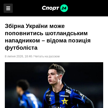
Збірна України може
поповнитись шотландським
нападником – відома позиція
футболіста
8 липня 2026
,
18:46
/
Читать на русском