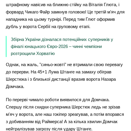
штрафному навісив на ближню стійку на Віталія Глюта, і
форвард Чикаго Файр замкнув головою! Це третій м'яч для
нападника на цьому турнірі. Перед тим Глют оформив
дубль у ворота Сербії на груповому етапі.
Збірна України дізналася потенційних суперників у
фіналі юнацького Євро-2026 – чинні чемпіони
розтрощили Хорватію
Однак, на жаль, "синьо-жовті" не втримали свою перевагу
до перерви. На 45+1 Лума Штанге на замаху обіграв
Шерстюка і з близької дистанції вразив ворота Назара
Домчака.
По перерві чимало роботи виявилося для Домчака.
Спершу після скидки суперника Шерстюк ледь не зрізав
м'яч у ворота, але наш гокіпер зреагував, а потім впорався
з добиванням від Раймерса! А за кілька хвилин Домчак
нейтралізував загрозу після удару Штанге.