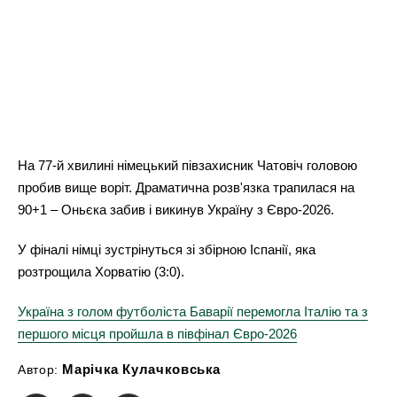
На 77-й хвилині німецький півзахисник Чатовіч головою
пробив вище воріт. Драматична розв'язка трапилася на
90+1 – Оньєка забив і викинув Україну з Євро-2026.
У фіналі німці зустрінуться зі збірною Іспанії, яка
розтрощила Хорватію (3:0).
Україна з голом футболіста Баварії перемогла Італію та з
першого місця пройшла в півфінал Євро-2026
Марічка Кулачковська
Автор: