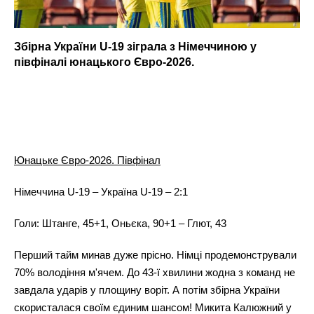
Збірна України U-19 зіграла з Німеччиною у
півфіналі юнацького Євро-2026.
Юнацьке Євро-2026. Півфінал
Німеччина U-19 – Україна U-19 – 2:1
Голи:
Штанге, 45+1, Оньєка, 90+1 – Глют, 43
Перший тайм минав дуже прісно. Німці продемонстрували
70% володіння м'ячем. До 43-ї хвилини жодна з команд не
завдала ударів у площину воріт. А потім збірна України
скористалася своїм єдиним шансом! Микита Калюжний у