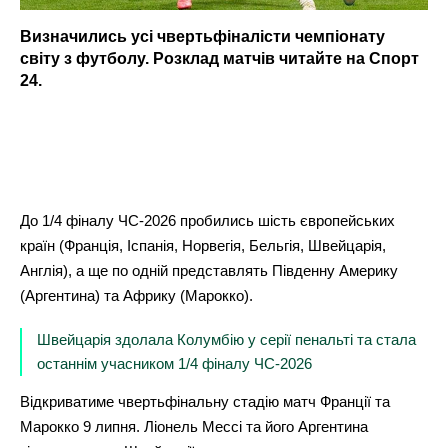
Визначились усі чвертьфіналісти чемпіонату
світу з футболу. Розклад матчів читайте на Спорт
24.
До 1/4 фіналу ЧС-2026 пробились шість європейських
країн (Франція, Іспанія, Норвегія, Бельгія, Швейцарія,
Англія), а ще по одній представлять Південну Америку
(Аргентина) та Африку (Марокко).
Швейцарія здолала Колумбію у серії пенальті та стала
останнім учасником 1/4 фіналу ЧС-2026
Відкриватиме чвертьфінальну стадію матч Франції та
Марокко 9 липня. Ліонель Мессі та його Аргентина