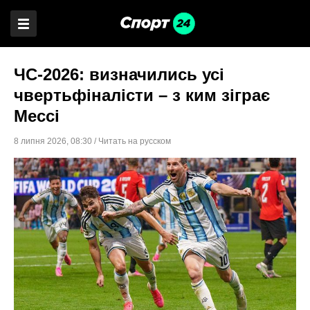
ЧС-2026: визначились усі
чвертьфіналісти – з ким зіграє
Мессі
8 липня 2026
,
08:30
/
Читать на русском