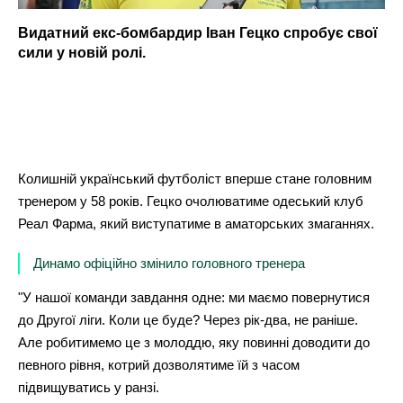
Видатний екс-бомбардир Іван Гецко спробує свої
сили у новій ролі.
Колишній український футболіст вперше стане головним
тренером у 58 років. Гецко очолюватиме одеський клуб
Реал Фарма, який виступатиме в аматорських змаганнях.
Динамо офіційно змінило головного тренера
"У нашої команди завдання одне: ми маємо повернутися
до Другої ліги. Коли це буде? Через рік-два, не раніше.
Але робитимемо це з молоддю, яку повинні доводити до
певного рівня, котрий дозволятиме їй з часом
підвищуватись у ранзі.