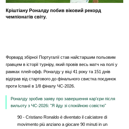
Кріштіану Роналду побив віковий рекорд
чемпіонатів світу.
Форвард збірної Португалії став найстаршим польовим
гравцем в історії турніру, який провів весь матч на полі у
рамках плей-офф. Роналду у віці 41 року та 151 днів
відіграв від стартового до фінального свистка поєдинок
проти Іспанії в 1/8 фіналу ЧС-2026.
Роналду зробив заяву про завершення кар'єри після
вильоту з ЧС-2026: "Я йду зі спокійною совістю"
90 - Cristiano Ronaldo è diventato il calciatore di
movimento più anziano a giocare 90 minuti in un