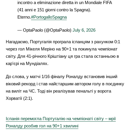
incontro a eliminazione diretta in un Mondiale FIFA
(41 anni e 151 giorni contro la Spagna).
Eterno.
#PortogalloSpagna
— OptaPaolo (@OptaPaolo)
July 6, 2026
Нагадаємо, Португалія програла іспанцям з рахунком 0:1
через гол Мікеля Меріно на 90+1 та покинула чемпіонат
світу. Для 41-річного Кріштіану ця гра стала останньою в
кар'єрі на Мундіалях.
До слова, у матчі 1/16 фіналу Роналду встановив інший
віковий рекорд і став найстаршим автором голу в поєдинку
на виліт на ЧС. Тоді він реалізував пенальті у ворота
Хорватії (2:1).
Іспанія перемогла Португалію на чемпіонаті світу – мрії
Роналду розбив гол на 90+1 хвилині