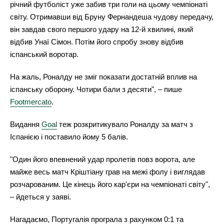
річний футболіст уже забив три голи на цьому чемпіонаті
світу. Отримавши від Бруну Фернандеша чудову передачу,
він завдав свого першого удару на 12-й хвилині, який
відбив Унаї Сімон. Потім його спробу знову відбив
іспанський воротар.
На жаль, Роналду не зміг показати достатній вплив на
іспанську оборону. Чотири бали з десяти", – пише
Footmercato
.
Видання
Goal
теж розкритикувало Роналду за матч з
Іспанією і поставило йому 5 балів.
"Один його впевнений удар пролетів повз ворота, але
майже весь матч Кріштіану грав на межі фолу і виглядав
розчарованим. Це кінець його кар'єри на чемпіонаті світу",
– йдеться у заяві.
Нагадаємо, Португалія програла з рахунком 0:1 та