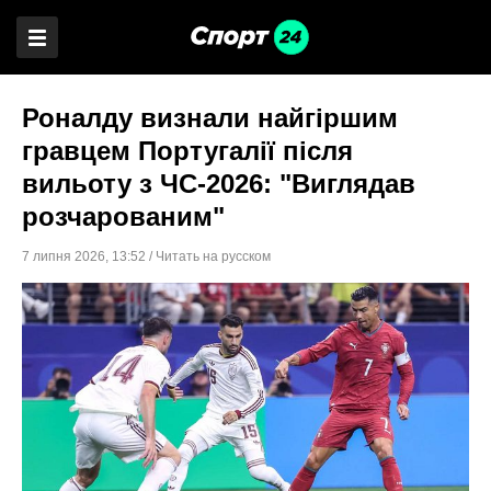
Роналду визнали найгіршим
гравцем Португалії після
вильоту з ЧС-2026: "Виглядав
розчарованим"
7 липня 2026
,
13:52
/
Читать на русском