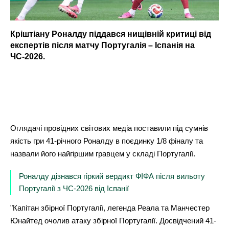
Кріштіану Роналду піддався нищівній критиці від
експертів після матчу Португалія – Іспанія на
ЧС-2026.
Оглядачі провідних світових медіа поставили під сумнів
якість гри 41-річного Роналду в поєдинку 1/8 фіналу та
назвали його найгіршим гравцем у складі Португалії.
Роналду дізнався гіркий вердикт ФІФА після вильоту
Португалії з ЧС-2026 від Іспанії
"Капітан збірної Португалії, легенда Реала та Манчестер
Юнайтед очолив атаку збірної Португалії. Досвідчений 41-