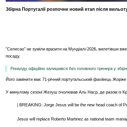
Збірна Португалії розпочне новий етап після вильоту
"Селесао" не зуміли вразити на Мундіалі-2026, вилетівши вже 
посаду.
Роналду офіційно залишився без головного тренера у збірні
Його замінити має 71-річний португальський фахівець Жорж
У минулому сезоні Жезуш очолював Аль Наср, де разом із Крі
| BREAKING: Jorge Jesus will be the new head coach of Po
Jesus will replace Roberto Martinez as national team mana