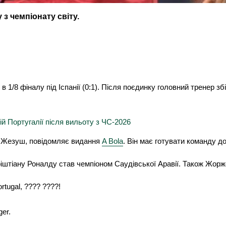
 з чемпіонату світу.
в 1/8 фіналу під Іспанії (0:1). Після поєдинку головний тренер з
й Португалії після вильоту з ЧС-2026
е Жезуш, повідомляє видання
A Bola
. Він має готувати команду д
штіану Роналду став чемпіоном Саудівської Аравії. Також Жорже
rtugal, ???? ????!
ger.