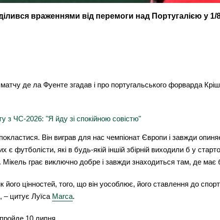
оділився враженнями від перемоги над Португалією у 1/8 
матчу де ла Фуенте згадав і про португальського форварда Крішт
 з ЧС-2026: "Я йду зі спокійною совістю"
покластися. Він виграв для нас чемпіонат Європи і завжди опиняє
сних є футболісти, які в будь-якій іншій збірній виходили б у ст
 Мікель грає виключно добре і завжди знаходиться там, де має 
к його цінностей, того, що він уособлює, його ставлення до спор
, – цитує Луїса
Marca
.
 пройде 10 липня.