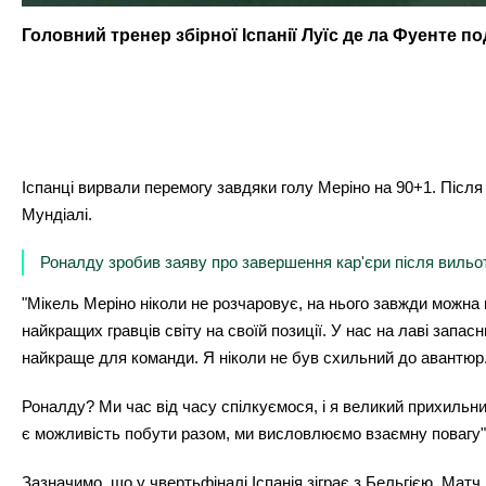
Головний тренер збірної Іспанії Луїс де ла Фуенте п
Іспанці вирвали перемогу завдяки голу Меріно на 90+1. Після 
Мундіалі.
Роналду зробив заяву про завершення кар'єри після вильоту
"Мікель Меріно ніколи не розчаровує, на нього завжди можна 
найкращих гравців світу на своїй позиції. У нас на лаві запа
найкраще для команди. Я ніколи не був схильний до авантюр.
Роналду? Ми час від часу спілкуємося, і я великий прихильни
є можливість побути разом, ми висловлюємо взаємну повагу"
Зазначимо, що у чвертьфіналі Іспанія зіграє з Бельгією. Матч