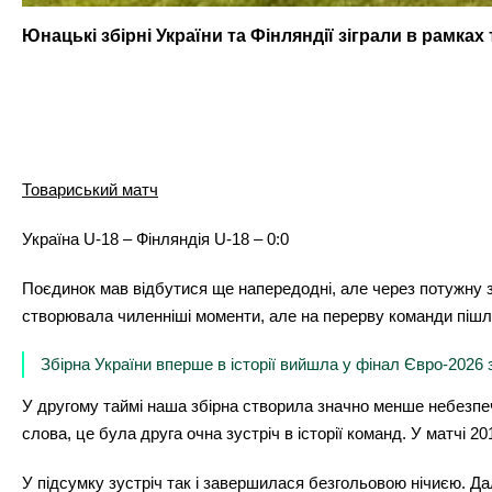
Юнацькі збірні України та Фінляндії зіграли в рамках
Товариський матч
Україна U-18 – Фінляндія U-18 – 0:0
Поєдинок мав відбутися ще напередодні, але через потужну зл
створювала чиленніші моменти, але на перерву команди пішл
Збірна України вперше в історії вийшла у фінал Євро-2026 
У другому таймі наша збірна створила значно менше небезпечн
слова, це була друга очна зустріч в історії команд. У матчі 2
У підсумку зустріч так і завершилася безгольовою нічиєю. Дал