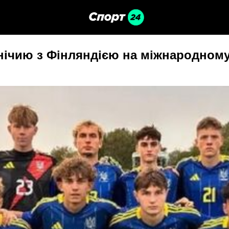
внічию з Фінляндією на міжнародному