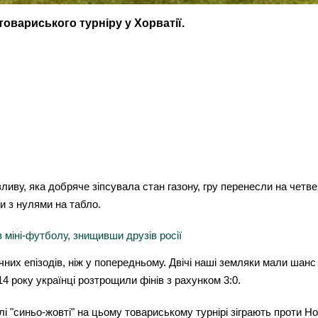
 товариського турніру у Хорватії.
иву, яка добряче зіпсувала стан газону, гру перенесли на четве
и з нулями на табло.
з міні-футболу, знищивши друзів росії
их епізодів, ніж у попередньому. Двічі наші земляки мали шанс 
014 року українці розтрощили фінів з рахунком 3:0.
і "синьо-жовті" на цьому товариському турнірі зіграють проти Нор