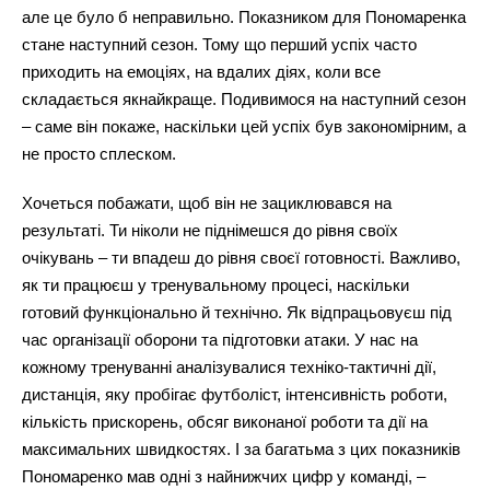
але це було б неправильно. Показником для Пономаренка
стане наступний сезон. Тому що перший успіх часто
приходить на емоціях, на вдалих діях, коли все
складається якнайкраще. Подивимося на наступний сезон
– саме він покаже, наскільки цей успіх був закономірним, а
не просто сплеском.
Хочеться побажати, щоб він не зациклювався на
результаті. Ти ніколи не піднімешся до рівня своїх
очікувань – ти впадеш до рівня своєї готовності. Важливо,
як ти працюєш у тренувальному процесі, наскільки
готовий функціонально й технічно. Як відпрацьовуєш під
час організації оборони та підготовки атаки. У нас на
кожному тренуванні аналізувалися техніко-тактичні дії,
дистанція, яку пробігає футболіст, інтенсивність роботи,
кількість прискорень, обсяг виконаної роботи та дії на
максимальних швидкостях. І за багатьма з цих показників
Пономаренко мав одні з найнижчих цифр у команді, –