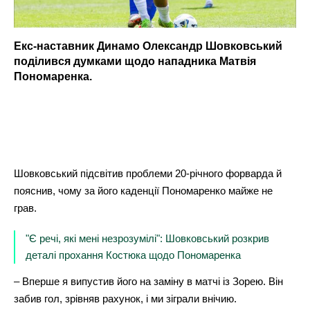
Екс-наставник Динамо Олександр Шовковський
поділився думками щодо нападника Матвія
Пономаренка.
Шовковський підсвітив проблеми 20-річного форварда й
пояснив, чому за його каденції Пономаренко майже не
грав.
"Є речі, які мені незрозумілі": Шовковський розкрив
деталі прохання Костюка щодо Пономаренка
– Вперше я випустив його на заміну в матчі із Зорею. Він
забив гол, зрівняв рахунок, і ми зіграли внічию.