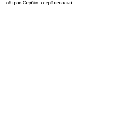
обіграв Сербію в серії пенальті.