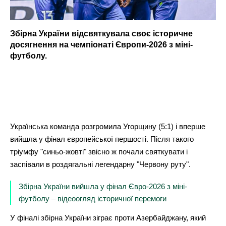
Збірна України відсвяткувала своє історичне
досягнення на чемпіонаті Європи-2026 з міні-
футболу.
Українська команда розгромила Угорщину (5:1) і вперше
вийшла у фінал європейської першості. Після такого
тріумфу "синьо-жовті" звісно ж почали святкувати і
заспівали в роздягальні легендарну "Червону руту".
Збірна України вийшла у фінал Євро-2026 з міні-
футболу – відеоогляд історичної перемоги
У фіналі збірна України зіграє проти Азербайджану, який