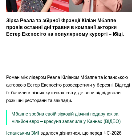
Зірка Реала та збірної Франції Кіліан Мбаппе
провів останні дні травня в компанії акторки
Естер Експосіто на популярному курорті – Ібіці.
Роман між лідером Реала Кіліаном Мбаппе та іспанською
акторкою Естер Експосіто розсекретили у березні. Відтоді
їх бачили в різних куточках світу, де вони відвідували
розкішні ресторани та заклади.
Мбаппе зробив своїй зірковій дівчині подарунок за
мільйон євро – красуня запалила у Каннах (ВІДЕО)
Іспанським ЗМІ
вдалося дізнатися, що перед ЧС-2026