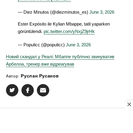
— Diez Minutos (@diezminutos_es)
June 3, 2026
Ester Expósito ile Kylian Mbappe, tatil yaparken
görüntülendi.
pic.twitter.com/yNxjZ9jrHk
— Populicc (@populicc)
June 3, 2026
Новий скандал у Реалі: Мбаппе публічно звинуватив
Арбелоа, тренер вже відреагував
Руслан Русанов
Автор: