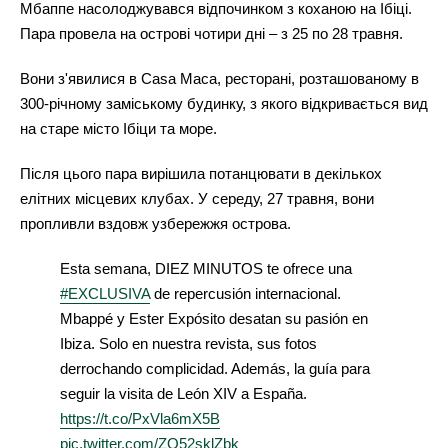
Мбаппе насолоджувався відпочинком з коханою на Ібіці.
Пара провела на острові чотири дні – з 25 по 28 травня.
Вони з'явилися в Casa Maca, ресторані, розташованому в
300-річному заміському будинку, з якого відкривається вид
на старе місто Ібіци та море.
Після цього пара вирішила потанцювати в декількох
елітних місцевих клубах. У середу, 27 травня, вони
пропливли вздовж узбережжя острова.
Esta semana, DIEZ MINUTOS te ofrece una
#EXCLUSIVA
de repercusión internacional.
Mbappé y Ester Expósito desatan su pasión en
Ibiza. Solo en nuestra revista, sus fotos
derrochando complicidad. Además, la guía para
seguir la visita de León XIV a España.
https://t.co/PxVla6mX5B
pic.twitter.com/ZQ52sklZbk