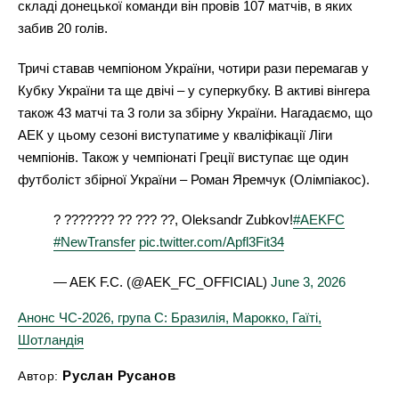
складі донецької команди він провів 107 матчів, в яких
забив 20 голів.
Тричі ставав чемпіоном України, чотири рази перемагав у
Кубку України та ще двічі – у суперкубку. В активі вінгера
також 43 матчі та 3 голи за збірну України. Нагадаємо, що
АЕК у цьому сезоні виступатиме у кваліфікації Ліги
чемпіонів. Також у чемпіонаті Греції виступає ще один
футболіст збірної України – Роман Яремчук (Олімпіакос).
️? ??????? ?? ??? ??, Oleksandr Zubkov!
#AEKFC
#NewTransfer
pic.twitter.com/Apfl3Fit34
— AEK F.C. (@AEK_FC_OFFICIAL)
June 3, 2026
Анонс ЧС-2026, група С: Бразилія, Марокко, Гаїті,
Шотландія
Руслан Русанов
Автор: