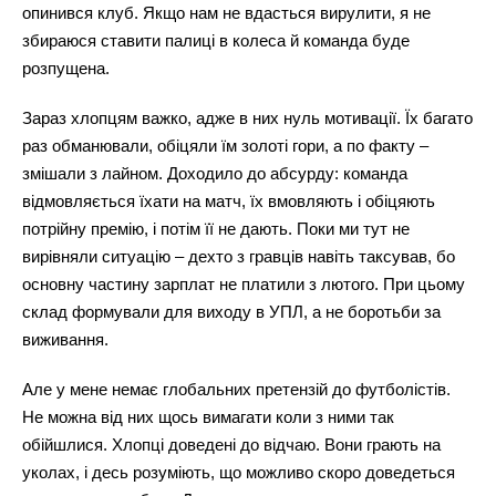
опинився клуб. Якщо нам не вдасться вирулити, я не
збираюся ставити палиці в колеса й команда буде
розпущена.
Зараз хлопцям важко, адже в них нуль мотивації. Їх багато
раз обманювали, обіцяли їм золоті гори, а по факту –
змішали з лайном. Доходило до абсурду: команда
відмовляється їхати на матч, їх вмовляють і обіцяють
потрійну премію, і потім її не дають. Поки ми тут не
вирівняли ситуацію – дехто з гравців навіть таксував, бо
основну частину зарплат не платили з лютого. При цьому
склад формували для виходу в УПЛ, а не боротьби за
виживання.
Але у мене немає глобальних претензій до футболістів.
Не можна від них щось вимагати коли з ними так
обійшлися. Хлопці доведені до відчаю. Вони грають на
уколах, і десь розуміють, що можливо скоро доведеться