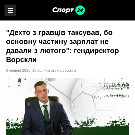
"Дехто з гравців таксував, бо
основну частину зарплат не
давали з лютого": гендиректор
Ворскли
3 червня 2026
,
10:00
/
Читать на русском