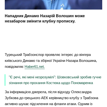
Нападник Динамо Назарій Волошин може
незабаром змінити клубну прописку.
Турецький Трабзонспор проявляє інтерес до вінгера
київського Динамо та збірної України Назара Волошина,
повідомляє
Haber61.net.
"Є речі, які мені незрозумілі": Шовковський зробив гучне
зізнання про прохання Костюка щодо Пономаренка
За інформацією джерела, після відходу Олександра
Зубкова до грецького АЕК керівництво клубу з Трабзона
активно шукає підсилення на фланги атаки. Одним із