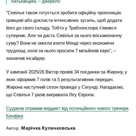
батьківщині, – джерело
"Севілья також готується зробити офіційну пропозицію
гравцеві або докласти інтенсивних зусиль, щоб додати
його до свого складу. Тобто у Трабзонспора з'явився
суперник. Але чи дасть Севілья за нього восьмизначну
суму? Вони не змогли взяти Менді через економічні
труднощі, коли за нього просили 7 мільйонів євро", –
зазначив інсайдер.
У кампанії 2025/26 Віктор провів 34 поєдинки за Жирону, у
яких оформив 7 голів та 5 результативних передач.
Жирона наступний сезон проведе у Сегунді. Нагадаємо,
що Севілья 7 разів вигравала Лігу Європи.
Судаков отримав вердикт від потенційного нового тренера
Бенфіки
Марічка Кулачковська
Автор: