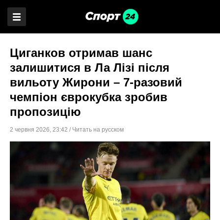
Циганков отримав шанс
залишитися в Ла Лізі після
вильоту Жирони – 7-разовий
чемпіон єврокубка зробив
пропозицію
2 червня 2026
,
23:42
/
Читать на русском