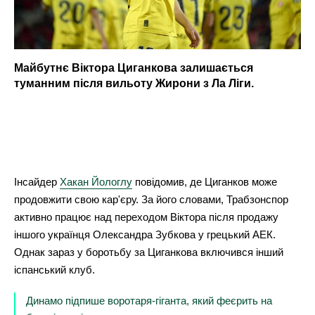
Майбутнє Віктора Циганкова залишається
туманним після вильоту Жирони з Ла Ліги.
Інсайдер
Хакан Йологлу
повідомив, де Циганков може
продовжити свою кар'єру. За його словами, Трабзонспор
активно працює над переходом Віктора після продажу
іншого українця Олександра Зубкова у грецький АЕК.
Однак зараз у боротьбу за Циганкова включився інший
іспанський клуб.
Динамо підпише воротаря-гіганта, який феєрить на