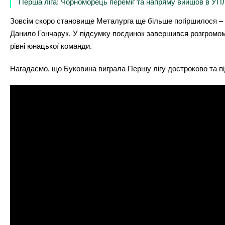
Перша ліга: Чорноморець переміг та напряму вийшов в УП
Зовсім скоро становище Металурга ще більше погіршилося – Ма
Данило Гончарук. У підсумку поєдинок завершився розгромом
рівні юнацької команди.
Нагадаємо, що Буковина виграла Першу лігу достроково та підн