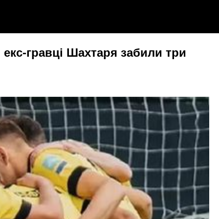
, екс-гравці Шахтаря забили три