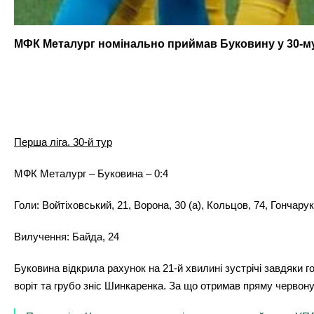
МФК Металург номінально приймав Буковину у 30-му 
Перша ліга. 30-й тур
МФК Металург – Буковина – 0:4
Голи:
Войтіховський, 21, Ворона, 30 (а), Кольцов, 74, Гончарук
Вилучення:
Байда, 24
Буковина відкрила рахунок на 21-й хвилині зустрічі завдяки 
воріт та грубо зніс Шинкаренка. За що отримав пряму червону