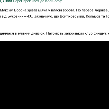
Л, Лівий Берег пробився до плей-офф
ксим Ворона зрізав м'яча у власні ворота. По перерві чернівець
 від Буковини – 4:0. Зазначимо, що Войтіховський, Кольцов та 
ялася в елітний дивізіон. Натомість запорізький клуб фінішує на 