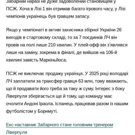
Забарний наразі не дуже задоволений становищем у
ПСЖ. Хоча в Лізі 1 він отримав багато ігрового часу, у Лізі
чемпіонів українець був гравцем запасу.
Якщо у чемпіонаті в активі захисника збірної України 26
виходів в стартовому складі, то за 7 поєдинків ЛЧ він
провів на полі лише 210 хвилин. У плей-офф він з'являвся
лише на заміну, зокрема в фіналі, де вийшов на 106-й
хвилині замість Маркіньйоса.
ПСЖ не виключає продажу українця. У 2025 році володарі
ЛЧ заплатили за трансфер гравця 63 млн, тому вважають,
що й продавати його треба за таку ж суму. Інтерес з боку
Ліверпуля зберігається ще й тому, що команду має
очолити Андоні Іраола. Іспанець працював разом із нашим
футболістом у Борнмуті.
Екс-наставник Забарного стане головним тренером
Ліверпуля