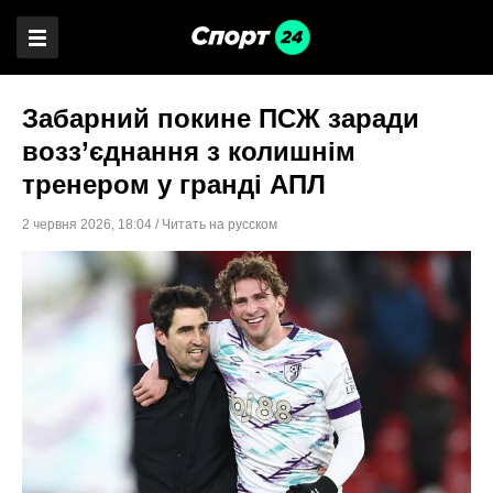
Забарний покине ПСЖ заради
возз’єднання з колишнім
тренером у гранді АПЛ
2 червня 2026
,
18:04
/
Читать на русском