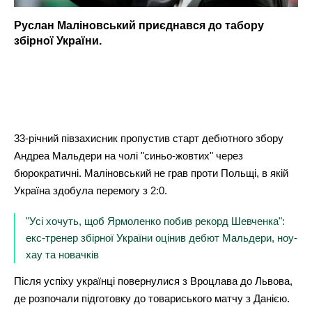
Руслан Маліновський приєднався до табору
збірної України.
33-річний півзахисник пропустив старт дебютного збору
Андреа Мальдери на чолі "синьо-жовтих" через
бюрократичні. Маліновський не грав проти Польщі, в якій
Україна здобула перемогу з 2:0.
"Усі хочуть, щоб Ярмоленко побив рекорд Шевченка":
екс-тренер збірної України оцінив дебют Мальдери, ноу-
хау та новачків
Після успіху українці повернулися з Вроцлава до Львова,
де розпочали підготовку до товариського матчу з Данією.