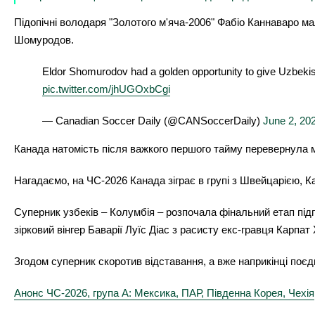
Підопічні володаря "Золотого м'яча-2006" Фабіо Каннаваро м
Шомуродов.
Eldor Shomurodov had a golden opportunity to give Uzbeki
pic.twitter.com/jhUGOxbCgi
— Canadian Soccer Daily (@CANSoccerDaily)
June 2, 20
Канада натомість після важкого першого тайму перевернула 
Нагадаємо, на ЧС-2026 Канада зіграє в групі з Швейцарією, 
Суперник узбеків – Колумбія – розпочала фінальний етап підг
зірковий вінгер Баварії Луїс Діас з расисту екс-гравця Карпа
Згодом суперник скоротив відставання, а вже наприкінці поє
Анонс ЧС-2026, група А: Мексика, ПАР, Південна Корея, Чехія