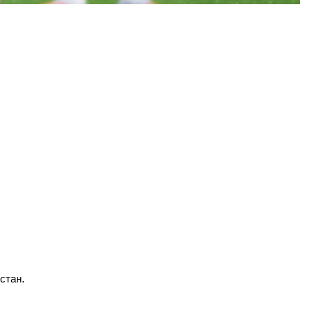
истан.