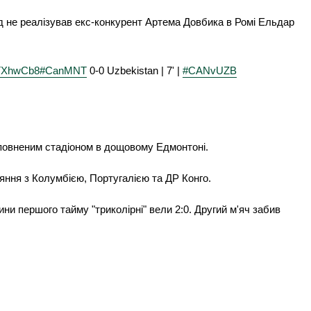
од не реалізував екс-конкурент Артема Довбика в Ромі Ельдар
aITXhwCb8
#CanMNT
0-0 Uzbekistan | 7' |
#CANvUZB
аповненим стадіоном в дощовому Едмонтоні.
ояння з Колумбією, Португалією та ДР Конго.
ни першого тайму "триколірні" вели 2:0. Другий м'яч забив