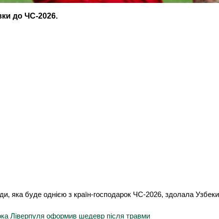
вки до ЧС-2026.
нади, яка буде однією з країн-господарок ЧС-2026, здолала Узбек
рка Ліверпуля оформив шедевр після травми