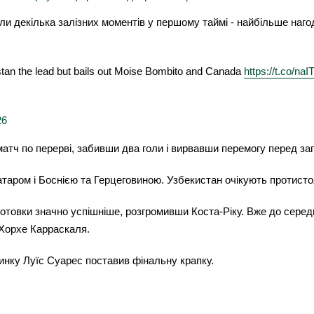
али декілька залізних моментів у першому таймі - найбільше наг
stan the lead but bails out Moise Bombito and Canada
https://t.co/n
26
матч по перерві, забивши два голи і вирвавши перемогу перед з
Катаром і Боснією та Герцеговиною. Узбекистан очікують протист
отовки значно успішніше, розгромивши Коста-Ріку. Вже до середи
т Хорхе Карраскаля.
динку Луїс Суарес поставив фінальну крапку.