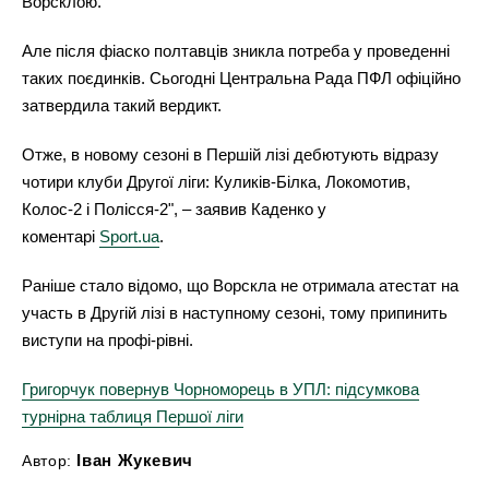
Ворсклою.
Але після фіаско полтавців зникла потреба у проведенні
таких поєдинків. Сьогодні Центральна Рада ПФЛ офіційно
затвердила такий вердикт.
Отже, в новому сезоні в Першій лізі дебютують відразу
чотири клуби Другої ліги: Куликів-Білка, Локомотив,
Колос-2 і Полісся-2", – заявив Каденко у
коментарі
Sport.ua
.
Раніше стало відомо, що Ворскла не отримала атестат на
участь в Другій лізі в наступному сезоні, тому припинить
виступи на профі-рівні.
Григорчук повернув Чорноморець в УПЛ: підсумкова
турнірна таблиця Першої ліги
Іван Жукевич
Автор: