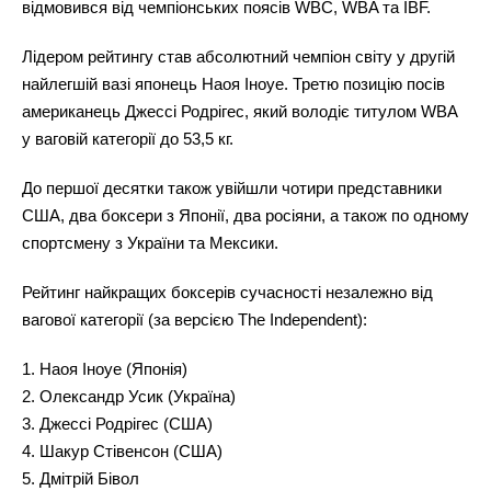
відмовився від чемпіонських поясів WBC, WBA та IBF.
Лідером рейтингу став абсолютний чемпіон світу у другій
найлегшій вазі японець Наоя Іноуе. Третю позицію посів
американець Джессі Родрігес, який володіє титулом WBA
у ваговій категорії до 53,5 кг.
До першої десятки також увійшли чотири представники
США, два боксери з Японії, два росіяни, а також по одному
спортсмену з України та Мексики.
Рейтинг найкращих боксерів сучасності незалежно від
вагової категорії
(за версією The Independent):
1. Наоя Іноуе (Японія)
2. Олександр Усик (Україна)
3. Джессі Родрігес (США)
4. Шакур Стівенсон (США)
5. Дмітрій Бівол