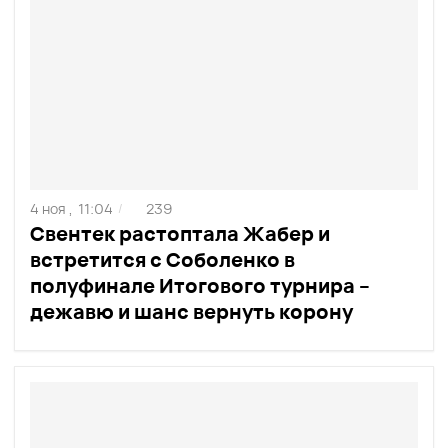
4 ноя ,
11:04
239
/
Свентек растоптала Жабер и
встретится с Соболенко в
полуфинале Итогового турнира –
дежавю и шанс вернуть корону