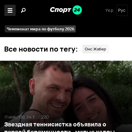
Укр
Рус
Чемпионат мира по футболу 2026
Все новости по тегу:
Онс Жабер
11 ноя ,
00:34
220
/
Звездная теннисистка объявила о
первой беременности –милые кадры