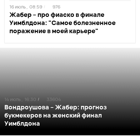
16 июль ,
08:59
976
/
Жабер – про фиаско в финале
Уимблдона: "Самое болезненное
поражение в моей карьере"
14 июль ,
16:30
33604
/
Вондроушова – Жабер: прогноз
букмекеров на женский финал
Уимблдона