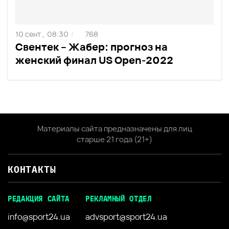
10 сент ,
08:30
768
/
Свентек – Жабер: прогноз на
женский финал US Open-2022
Материалы сайта предназначены для лиц
старше 21 года (21+)
КОНТАКТЫ
РЕДАКЦИЯ САЙТА
РЕКЛАМНЫЙ ОТДЕЛ
info@sport24.ua
advsport@sport24.ua