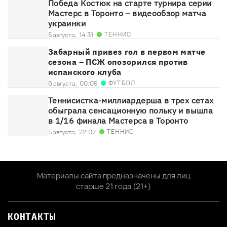
Победа Костюк на старте турнира серии
Мастерс в Торонто – видеообзор матча
украинки
ТЕННИС
5 августа,
14:31
Забарный привез гол в первом матче
сезона – ПСЖ опозорился против
испанского клуба
ФУТБОЛ
6 августа,
00:05
Теннисистка-миллиардерша в трех сетах
обыграла сенсационную польку и вышла
в 1/16 финала Мастерса в Торонто
ТЕННИС
5 августа,
22:02
Материалы сайта предназначены для лиц
старше 21 года (21+)
КОНТАКТЫ