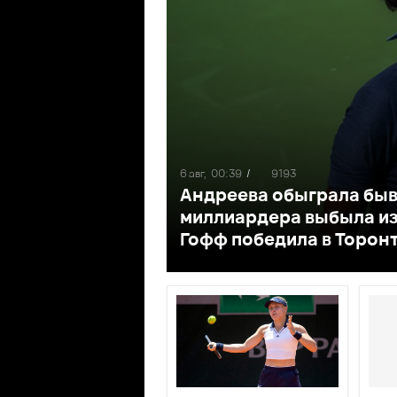
6 авг,
00:39
/
9193
Андреева обыграла быв
миллиардера выбыла из
Гофф победила в Торон