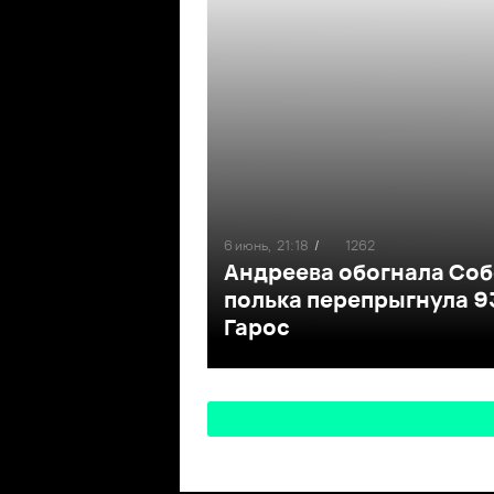
6 июнь,
21:18
/
1262
Андреева обогнала Соб
полька перепрыгнула 9
Гарос