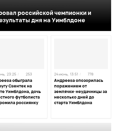
ровал российской чемпионки и
результаты дня на Уимблдоне
нь,
23:25
/
253
24 июнь,
13:51
/
778
реева обыграла
Андреева опозорилась
угу Свентек на
поражением от
те Уимблдона, дочь
землячки-неудачницы за
естного футболиста
несколько дней до
громила россиянку
старта Уимблдона