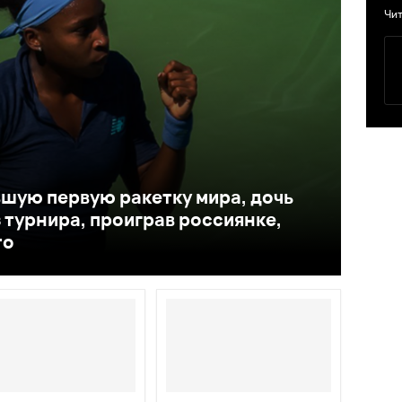
Чит
шую первую ракетку мира, дочь
 турнира, проиграв россиянке,
то