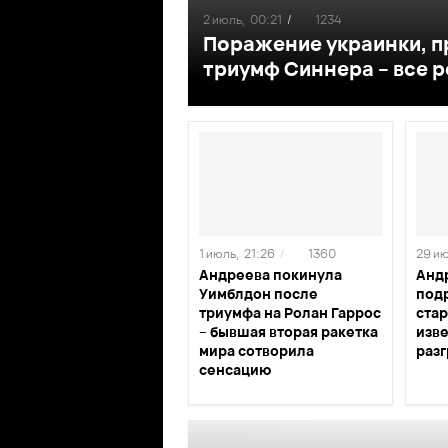
2 июль,
00:21
/
1234
Поражение украинки, п
триумф Синнера – все 
1 июль,
21:26
/
1360
29 ию
Андреева покинула
Анд
Уимблдон после
подр
триумфа на Ролан Гаррос
стар
– бывшая вторая ракетка
изв
мира сотворила
раз
сенсацию