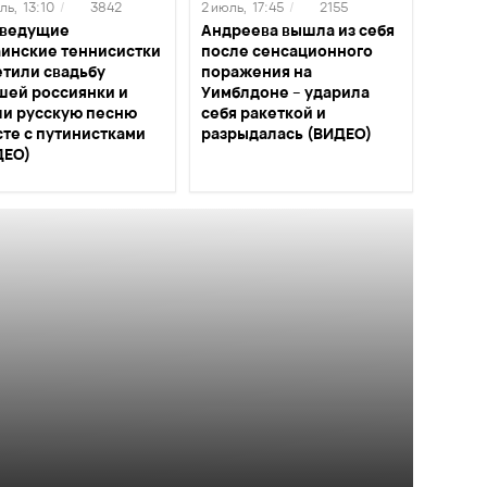
ль,
13:10
/
3842
2 июль,
17:45
/
2155
 ведущие
Андреева вышла из себя
аинские теннисистки
после сенсационного
етили свадьбу
поражения на
шей россиянки и
Уимблдоне – ударила
ли русскую песню
себя ракеткой и
те с путинистками
разрыдалась (ВИДЕО)
ДЕО)