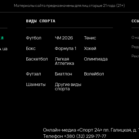
Материалы сайта предназначены для лиц старше 21 года (21+)
ВИДЫ СПОРТА
СС
Футбол
ЧМ 2026
Тенис
О н
ЕЛ
Ред
Бокс
Формула 1
Хокей
4.ua
Рек
Баскетбол
Легкая
Олимпиада
Атлетика
Футзал
Биатлон
Волейбол
Шахматы
Другие виды
спорта
Онлайн-медиа «Спорт 24» пл. Галицкая, д. 1
Телефон
+380 (32) 229-77-77