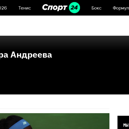
026
Тенис
Бокс
Формул
ра Андреева
МЫ