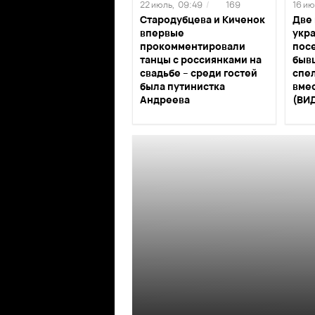
22 июль,
09:49
/
169
16 ию
Стародубцева и Киченок
Две
впервые
укр
прокомментировали
пос
танцы с россиянками на
быв
свадьбе – среди гостей
спе
была путинистка
вмес
Андреева
(ВИ