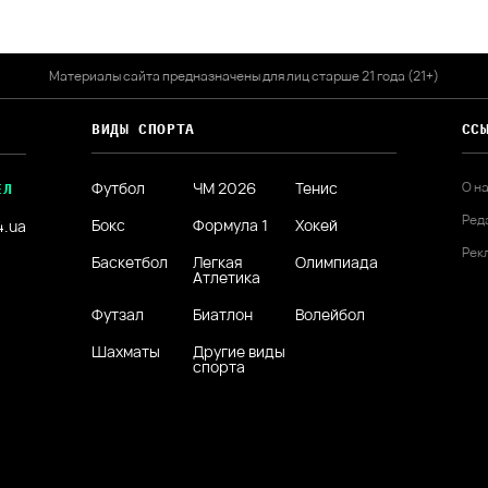
Материалы сайта предназначены для лиц старше 21 года (21+)
ВИДЫ СПОРТА
СС
Футбол
ЧМ 2026
Тенис
О н
ЕЛ
Ред
Бокс
Формула 1
Хокей
4.ua
Рек
Баскетбол
Легкая
Олимпиада
Атлетика
Футзал
Биатлон
Волейбол
Шахматы
Другие виды
спорта