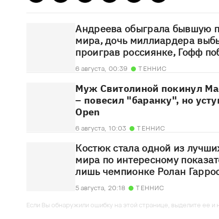
Андреева обыграла бывшую п
мира, дочь миллиардера выбы
проиграв россиянке, Гофф по
6 августа,
00:39
ТЕННИС
Муж Свитолиной покинул Ма
– повесил "баранку", но уст
Open
6 августа,
10:03
ТЕННИС
Костюк стала одной из лучши
мира по интересному показат
лишь чемпионке Ролан Гарро
5 августа,
20:18
ТЕННИС
Если Вы обнаружили ошибку на этой странице, выделите ее и н