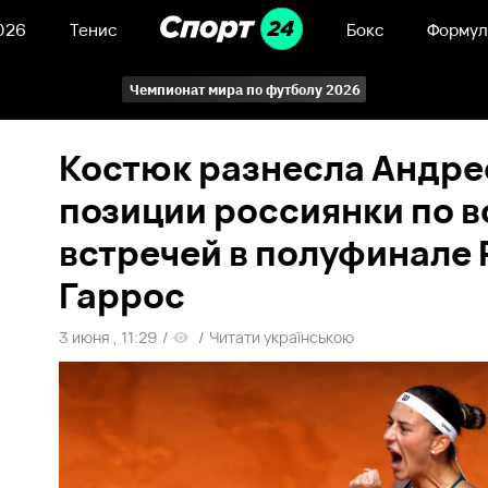
026
Тенис
Бокс
Формул
Чемпионат мира по футболу 2026
Костюк разнесла Андрее
позиции россиянки по в
встречей в полуфинале
Гаррос
3 июня , 11:29
/
/
Читати українською