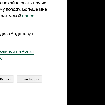
 спокойно спать ночью,
ому поводу. Больше мне
слематчевой
пресс-
едила Андрееву в
толиной на Ролан
не
 Костюк
Ролан Гаррос