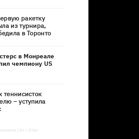
ервую ракетку
ла из турнира,
бедила в Торонто
стерс в Монреале
упил чемпиону US
х теннисисток
елю – уступила
с
ажмите Ctrl + Enter