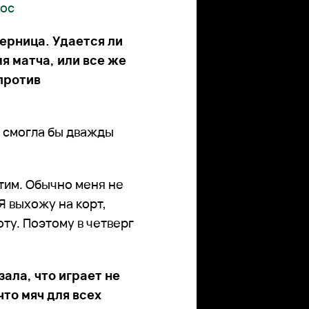
рос
ерница. Удается ли
я матча, или все же
 против
ли смогла бы дважды
тим. Обычно меня не
 Я выхожу на корт,
оту. Поэтому в четверг
ала, что играет не
что мяч для всех