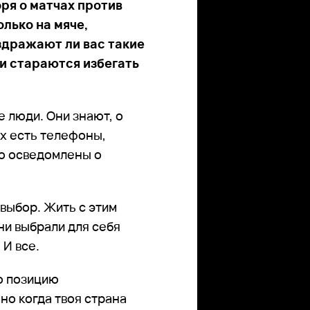
оря о матчах против
олько на мяче,
аздражают ли вас такие
и стараются избегать
е люди. Они знают, о
их есть телефоны,
но осведомлены о
 выбор. Жить с этим
Они выбрали для себя
 И все.
ую позицию
но когда твоя страна