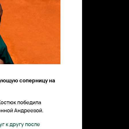
дующую соперницу на
Костюк победила
онной Андреевой.
г к другу после