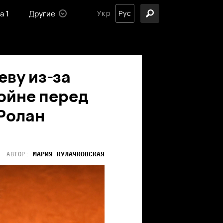
а 1
Другие
Укр
Рус
ву из-за
ойне перед
 Ролан
МАРИЯ
КУЛАЧКОВСКАЯ
АВТОР: