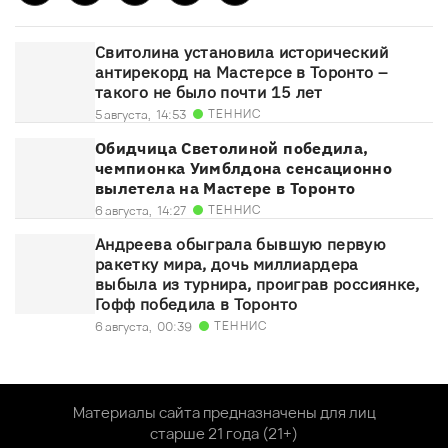
Свитолина установила исторический
антирекорд на Мастерсе в Торонто –
такого не было почти 15 лет
ТЕННИС
5 августа,
14:53
Обидчица Светолиной победила,
чемпионка Уимблдона сенсационно
вылетела на Мастере в Торонто
ТЕННИС
6 августа,
14:27
Андреева обыграла бывшую первую
ракетку мира, дочь миллиардера
выбыла из турнира, проиграв россиянке,
Гофф победила в Торонто
ТЕННИС
6 августа,
00:39
Материалы сайта предназначены для лиц
старше 21 года (21+)