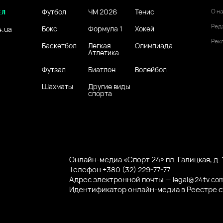
Футбол
ЧМ 2026
Тенис
О н
ЕЛ
Ред
Бокс
Формула 1
Хокей
4.ua
Рек
Баскетбол
Легкая
Олимпиада
Атлетика
Футзал
Биатлон
Волейбол
Шахматы
Другие виды
спорта
Онлайн-медиа «Спорт 24» пл. Галицкая, д. 1
Телефон
+380 (32) 229-77-77
Адрес электронной почты —
legal@24tv.co
Идентификатор онлайн-медиа в Реестре 