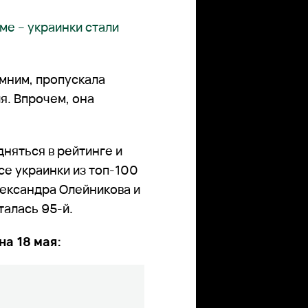
ме – украинки стали
мним, пропускала
я. Впрочем, она
дняться в рейтинге и
се украинки из топ-100
лександра Олейникова и
талась 95-й.
на 18 мая: