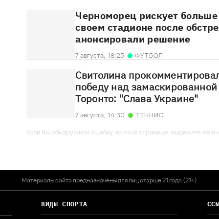
Черноморец рискует больше 
своем стадионе после обстр
анонсировали решение
7 августа,
18:25
ФУТБОЛ
Свитолина прокомментирова
победу над замаскированной
Торонто: "Слава Украине"
7 августа,
14:30
ТЕННИС
Если Вы обнаружили ошибку на этой странице, выделите ее и н
Материалы сайта предназначены для лиц старше 21 года (21+)
ВИДЫ СПОРТА
СС