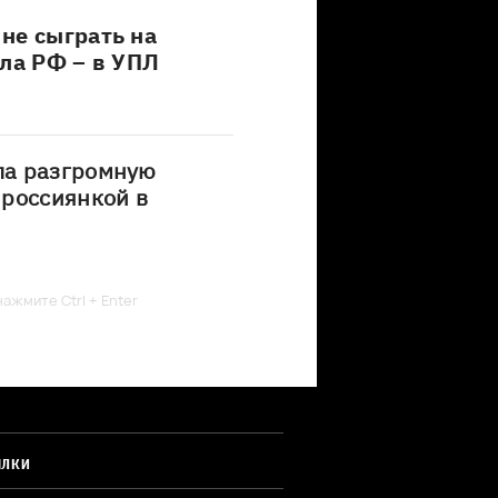
не сыграть на
ела РФ – в УПЛ
ла разгромную
 россиянкой в
ажмите Ctrl + Enter
ЫЛКИ