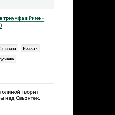
е триумфа в Риме –
)
 Калинина
Новости
дубцева
толиной творит
ы над Свьонтек,