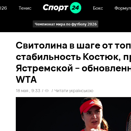
026
Тенис
Бокс
Формул
Чемпионат мира по футболу 2026
Свитолина в шаге от топ
стабильность Костюк, 
Ястремской – обновлен
WTA
18 мая , 9:33
/
/
Читати українською