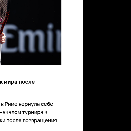
к мира после
в Риме вернула себе
началом турнира в
нки после возвращения