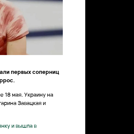
нали первых соперниц
аррос.
е 18 мая. Украину на
тарина Завацкая и
нку и вышла в