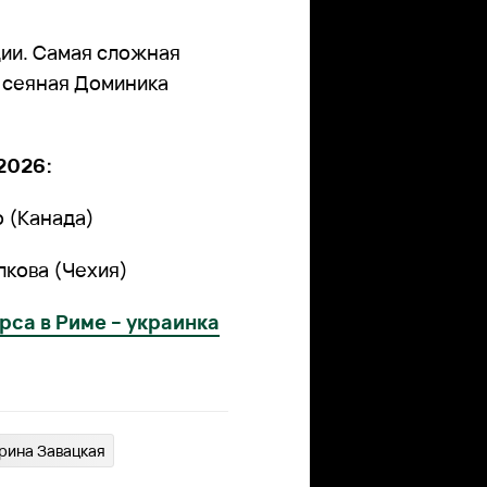
ции. Самая сложная
я сеяная Доминика
2026:
 (Канада)
лкова (Чехия)
рса в Риме – украинка
рина Завацкая