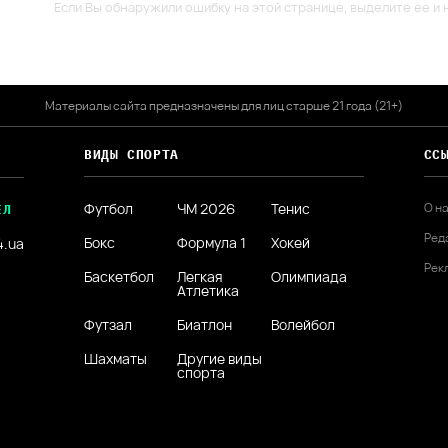
Если Вы обнаружили ошибку на этой странице, выделите ее и н
Материалы сайта предназначены для лиц старше 21 года (21+)
ВИДЫ СПОРТА
СС
Футбол
ЧМ 2026
Тенис
О н
ЕЛ
Ред
Бокс
Формула 1
Хокей
4.ua
Рек
Баскетбол
Легкая
Олимпиада
Атлетика
Футзал
Биатлон
Волейбол
Шахматы
Другие виды
спорта