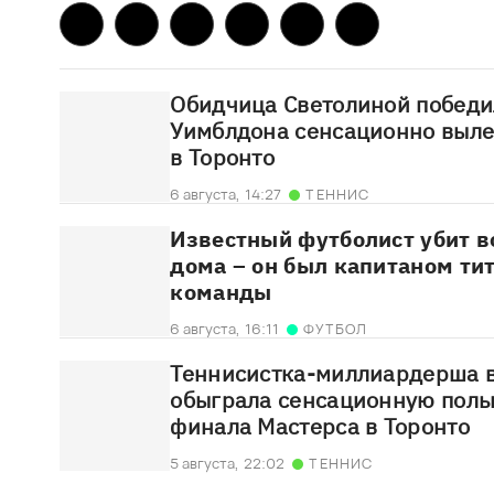
Обидчица Светолиной победи
Уимблдона сенсационно выле
в Торонто
6 августа,
14:27
ТЕННИС
Известный футболист убит в
дома – он был капитаном ти
команды
6 августа,
16:11
ФУТБОЛ
Теннисистка-миллиардерша в
обыграла сенсационную польк
финала Мастерса в Торонто
5 августа,
22:02
ТЕННИС