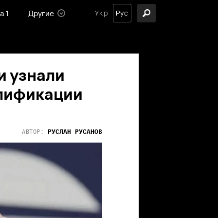
а 1
Другие
Укр
Рус
и узнали
алификации
РУСЛАН
РУСАНОВ
АВТОР: