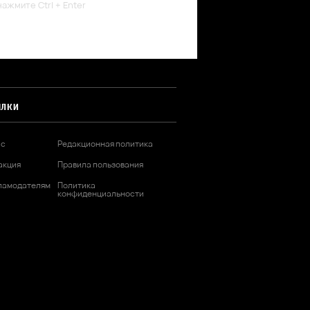
ажмите Ctrl + Enter
ЫЛКИ
ас
Редакционная политика
акция
Правила пользования
ламодателям
Политика
конфиденциальности