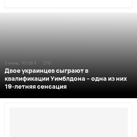
3 июнь,
10:58
279
/
Двое украинцев сыграют в
квалификации Уимблдона – одна из них
19-летняя сенсация