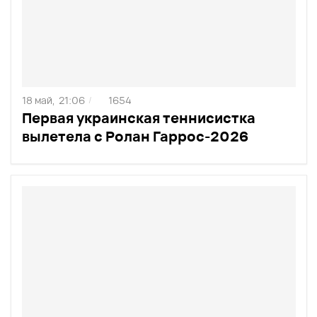
18 май,
21:06
1654
/
Первая украинская теннисистка
вылетела с Ролан Гаррос-2026