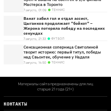
Мастерса в Торонто
ТЕННИС
7 августа,
01:09
Ванат забил гол и отдал ассист,
Цыганков продолжает "бойкот" –
Жирона потеряла победу на последних
секундах
ФУТБОЛ
7 августа,
21:33
Сенсационная соперница Свитолиной
творит историю: первый титул, победы
над Свьонтек, обучение у Надаля
ТЕННИС
7 августа,
14:50
Материалы сайта предназначены для лиц
старше 21 года (21+)
КОНТАКТЫ