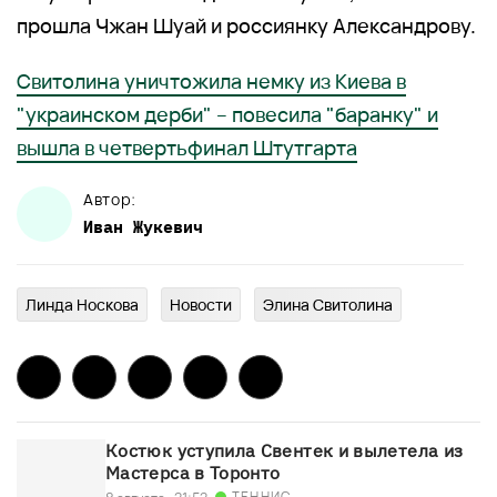
прошла Чжан Шуай и россиянку Александрову.
Свитолина уничтожила немку из Киева в
"украинском дерби" – повесила "баранку" и
вышла в четвертьфинал Штутгарта
Автор:
Иван
Жукевич
Линда Носкова
Новости
Элина Свитолина
Костюк уступила Свентек и вылетела из
Мастерса в Торонто
ТЕННИС