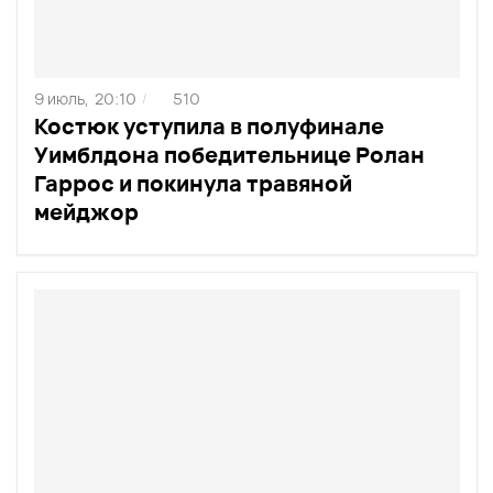
9 июль,
20:10
510
/
Костюк уступила в полуфинале
Уимблдона победительнице Ролан
Гаррос и покинула травяной
мейджор