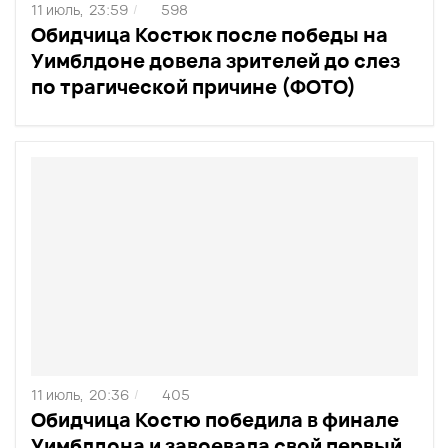
11 июль,
23:59
598
/
Обидчица Костюк после победы на
Уимблдоне довела зрителей до слез
по трагической причине (ФОТО)
11 июль,
20:36
405
/
Обидчица Костю победила в финале
Уимблдона и завоевала свой первый