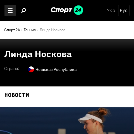
Укр
Рус
Спорт 24
Теннис
Линда Носкова
Линда Носкова
Страна:
Чешская Республика
НОВОСТИ