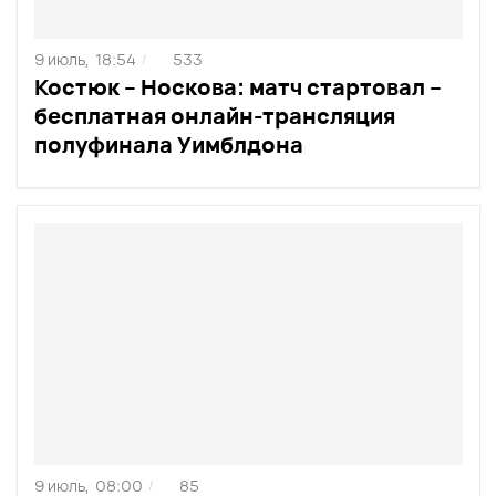
9 июль,
18:54
533
/
Костюк – Носкова: матч стартовал –
бесплатная онлайн-трансляция
полуфинала Уимблдона
9 июль,
08:00
85
/