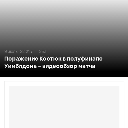
9 июль,
22:21
253
/
Поражение Костюк в полуфинале
Уимблдона – видеообзор матча