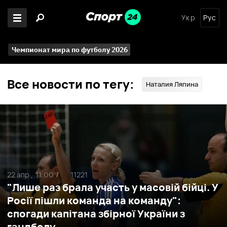
Укр
Рус
Чемпионат мира по футболу 2026
Все новости по тегу:
Наталия Ляпина
22 апр ,
11:00
11221
/
"Лише раз брала участь у масовій бійці. У
Росії пішли команда на команду":
спогади капітана збірної України з
гандболу