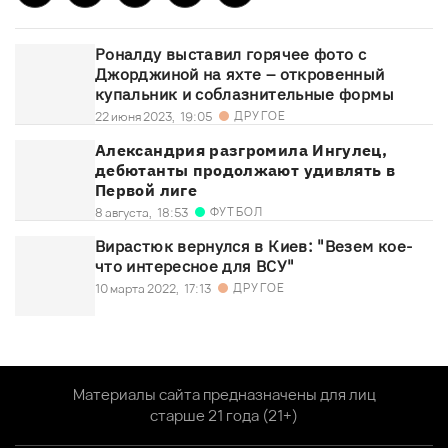
Роналду выставил горячее фото с
Джорджиной на яхте – откровенный
купальник и соблазнительные формы
ДРУГОЕ
22 июня 2023,
19:05
Александрия разгромила Ингулец,
дебютанты продолжают удивлять в
Первой лиге
ФУТБОЛ
8 августа,
18:53
Вирастюк вернулся в Киев: "Везем кое-
что интересное для ВСУ"
ДРУГОЕ
10 марта 2022,
17:13
Материалы сайта предназначены для лиц
старше 21 года (21+)