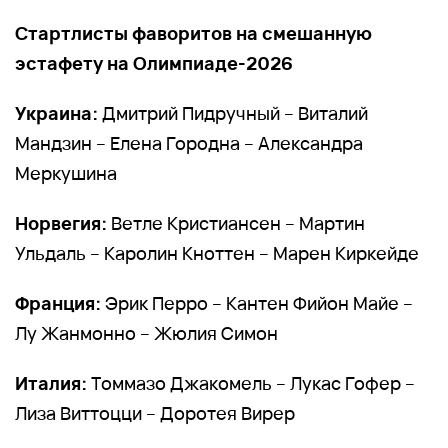
Стартлисты фаворитов на смешанную
эстафету на Олимпиаде-2026
Украина:
Дмитрий Пидручный – Виталий
Мандзин – Елена Городна – Александра
Меркушина
Норвегия:
Ветле Кристиансен – Мартин
Ульдаль – Каролин Кноттен – Марен Киркейде
Франция:
Эрик Перро – Кантен Фийон Майе –
Лу Жанмонно – Жюлия Симон
Италия:
Томмазо Джакомель – Лукас Гофер –
Лиза Виттоцци – Доротея Вирер