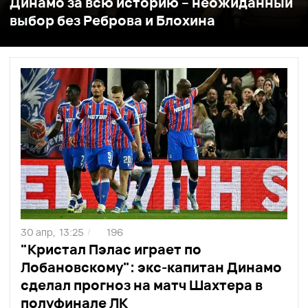
Динамо за всю историю – неожиданный
выбор без Реброва и Блохина
30 апр,
13:25
196
/
"Кристал Пэлас играет по
Лобановскому": экс-капитан Динамо
сделал прогноз на матч Шахтера в
полуфинале ЛК