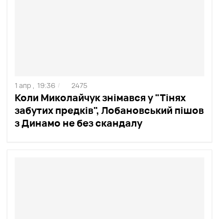
1 апр ,
19:36
2475
/
Коли Миколайчук знімався у "Тінях
забутих предків", Лобановський пішов
з Динамо не без скандалу