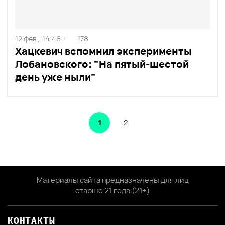
12 фев ,
14:46
178
/
Хацкевич вспомнил эксперименты
Лобановского: "На пятый-шестой
день уже ныли"
1
2
Материалы сайта предназначены для лиц
старше 21 года (21+)
КОНТАКТЫ