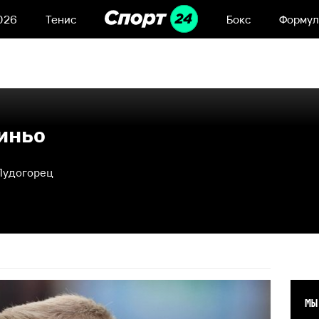
026
Тенис
Бокс
Формул
иньо
Лудогорец
МЫ