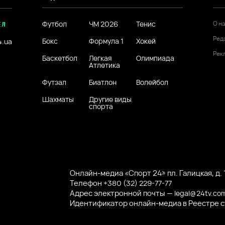
Футбол
ЧМ 2026
Тенис
О н
ЕЛ
Ред
Бокс
Формула 1
Хокей
4.ua
Рек
Баскетбол
Легкая
Олимпиада
Атлетика
Футзал
Биатлон
Волейбол
Шахматы
Другие виды
спорта
Онлайн-медиа «Спорт 24» пл. Галицкая, д. 1
Телефон
+380 (32) 229-77-77
Адрес электронной почты —
legal@24tv.co
Идентификатор онлайн-медиа в Реестре 