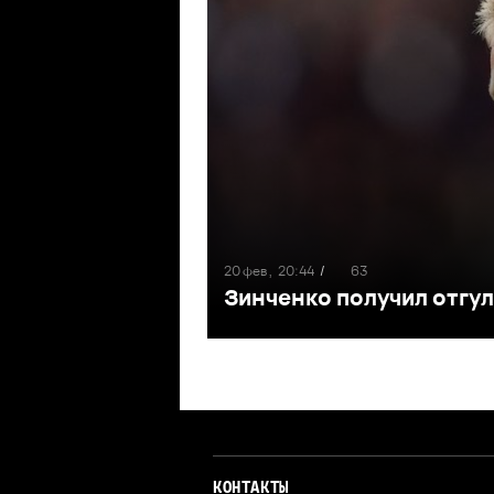
20 фев ,
20:44
/
63
Зинченко получил отгул
КОНТАКТЫ