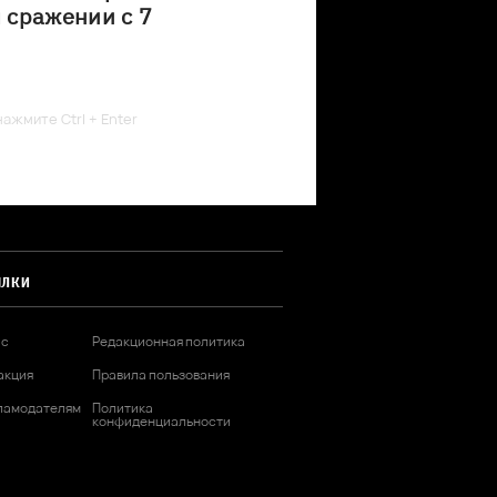
 сражении с 7
ажмите Ctrl + Enter
ЫЛКИ
ас
Редакционная политика
акция
Правила пользования
ламодателям
Политика
конфиденциальности