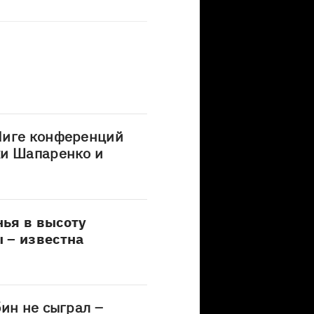
Лиге конференций
хи Шапаренко и
ья в высоту
 – известна
бин не сыграл –