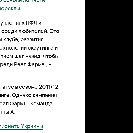
то основную часть
 Ворсклы
туплениях ПФЛ и
 среди любителей. Это
 клуба, развития
ехнологий скаутинга и
елаем шаг назад, чтобы
реди Реал Фарма", –
атус в сезоне 2011/12
лиге. Однако кампания
Реал Фармы. Команда
ппы А.
пионате Украины