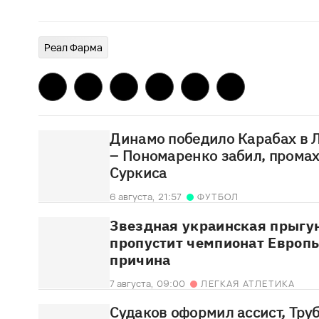
Реал Фарма
Динамо победило Карабах в 
– Пономаренко забил, прома
Суркиса
6 августа,
21:57
ФУТБОЛ
Звездная украинская прыгун
пропустит чемпионат Европы
причина
7 августа,
09:00
ЛЕГКАЯ АТЛЕТИКА
Судаков оформил ассист, Тру