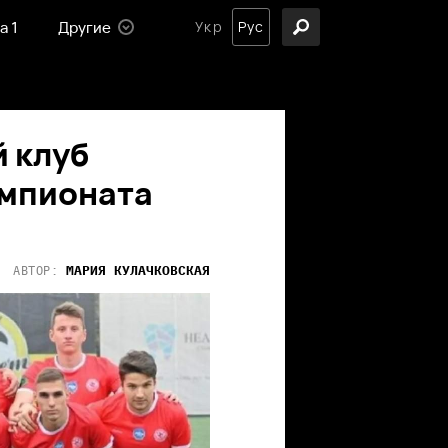
а 1
Другие
Укр
Рус
 клуб
емпионата
МАРИЯ
КУЛАЧКОВСКАЯ
АВТОР: