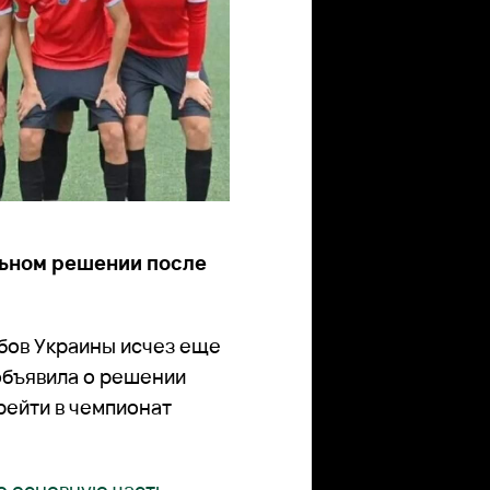
льном решении после
бов Украины исчез еще
объявила о решении
рейти в чемпионат