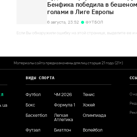
Бенфика победила в бешеном
голами в Лиге Европы
6 августа,
23:52
ФУТБОЛ
Если Вы обнаружили ошибку на этой странице, выделите ее и н
Материалы сайта предназначены для лиц старше 21 года (21+)
ВИДЫ СПОРТА
СС
Футбол
ЧМ 2026
Тенис
О н
ЕЛ
Ред
Бокс
Формула 1
Хокей
4.ua
Рек
Баскетбол
Легкая
Олимпиада
Атлетика
Футзал
Биатлон
Волейбол