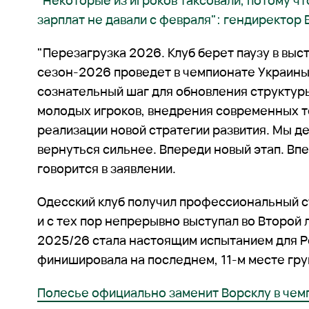
"Некоторые из игроков таксовали, потому ч
зарплат не давали с февраля": гендиректор
"Перезагрузка 2026. Клуб берет паузу в выс
сезон-2026 проведет в чемпионате Украины
сознательный шаг для обновления структуры
молодых игроков, внедрения современных т
реализации новой стратегии развития. Мы д
вернуться сильнее. Впереди новый этап. Впе
говорится в заявлении.
Одесский клуб получил профессиональный ст
и с тех пор непрерывно выступал во Второй 
2025/26 стала настоящим испытанием для 
финишировала на последнем, 11-м месте гру
Полесье официально заменит Ворсклу в чем