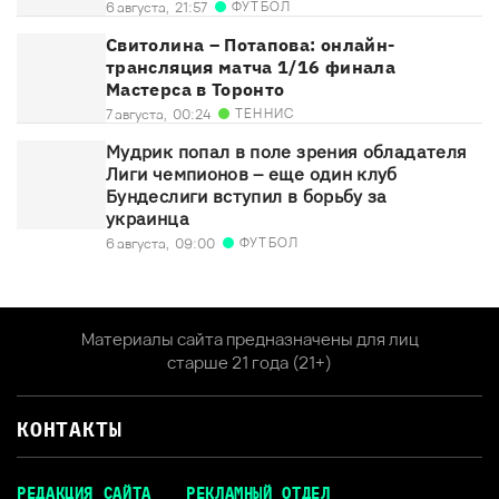
ФУТБОЛ
6 августа,
21:57
Свитолина – Потапова: онлайн-
трансляция матча 1/16 финала
Мастерса в Торонто
ТЕННИС
7 августа,
00:24
Мудрик попал в поле зрения обладателя
Лиги чемпионов – еще один клуб
Бундеслиги вступил в борьбу за
украинца
ФУТБОЛ
6 августа,
09:00
Материалы сайта предназначены для лиц
старше 21 года (21+)
КОНТАКТЫ
РЕДАКЦИЯ САЙТА
РЕКЛАМНЫЙ ОТДЕЛ