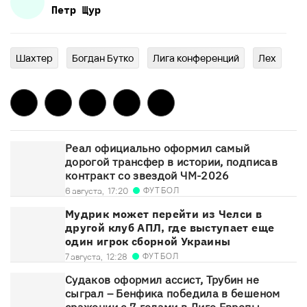
Петр
Щур
Шахтер
Богдан Бутко
Лига конференций
Лех
Реал официально оформил самый
дорогой трансфер в истории, подписав
контракт со звездой ЧМ-2026
ФУТБОЛ
6 августа,
17:20
Мудрик может перейти из Челси в
другой клуб АПЛ, где выступает еще
один игрок сборной Украины
ФУТБОЛ
7 августа,
12:28
Судаков оформил ассист, Трубин не
сыграл – Бенфика победила в бешеном
сражении с 7 голами в Лиге Европы