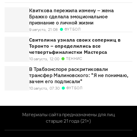
Квиткова пережила измену – жена
Бражко сделала эмоциональное
признание о личной жизни
ФУТБОЛ
9 августа,
21:08
Свитолина узнала своих соперниц в
Торонто – определились все
четвертьфиналистки Мастерса
ТЕННИС
10 августа,
12:00
В Трабзонспоре раскритиковали
трансфер Малиновского: "Я не понимаю,
зачем его подписали"
ФУТБОЛ
10 августа,
07:30
Материалы сайта предназначены для лиц
старше 21 года (21+)