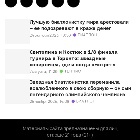
Лучшую биатлонистку мира арестовали
– ее подозревают в краже денег
БИАТЛОН
24 октября 2023,
18:56
Свитолина и Костюк в 1/8 финала
турнира в Торонто: звездные
соперницы, где и когда смотреть
ТЕННИС
7 августа,
11:29
Звездная биатлонистка переманила
возлюбленного в свою сборную – он сын
легендарного олимпийского чемпиона
БИАТЛОН
25 ноября 2025,
14:08
Материалы сайта предназначены для лиц
старше 21 года (21+)